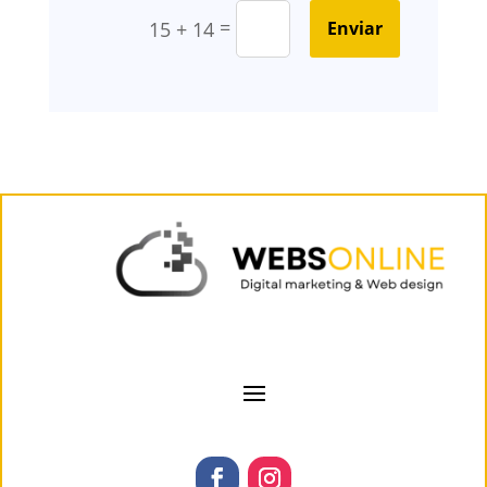
=
Enviar
15 + 14